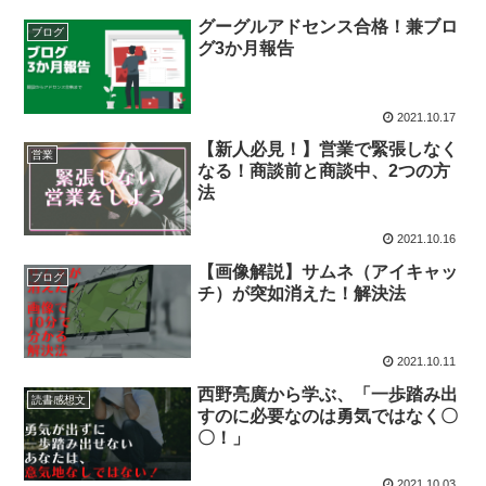
グーグルアドセンス合格！兼ブロ
ブログ
グ3か月報告
2021.10.17
【新人必見！】営業で緊張しなく
営業
なる！商談前と商談中、2つの方
法
2021.10.16
【画像解説】サムネ（アイキャッ
ブログ
チ）が突如消えた！解決法
2021.10.11
西野亮廣から学ぶ、「一歩踏み出
読書感想文
すのに必要なのは勇気ではなく〇
〇！」
2021.10.03