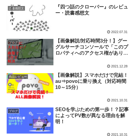
『四つ話のクローバー』のレビュ
読書感想文
ー・読書感想文
2022.07.31
【画像解説/対応時間3分！】グー
ブログ
グルサーチコンソールで「このプ
ロパティへのアクセス権がありま
せん」と表示されたら？
2021.12.28
【画像解説】スマホだけで完結！
商品レビュー
au⇒povoに乗り換え（対応時間
10～15分）
2021.10.31
SEOを学ぶための第一歩！？記事
ブログ
によってPV数が異なる理由を解
明！
2021.10.31