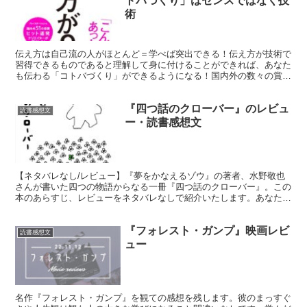
トバづくり」はセンスではなく技
術
伝え方は自己流の人がほとんど＝学べば突出できる！伝え方が技術で
習得できるものであると理解して身に付けることができれば、あなた
も伝わる「コトバづくり」ができるようになる！国内外の数々の賞を
受賞したコピーライターの佐々木圭一さん著書『伝え方が9割』の書
評です。
『四つ話のクローバー』のレビュ
読書感想文
ー・読書感想文
【ネタバレなし/レビュー】『夢をかなえるゾウ』の著者、水野敬也
さんが書いた四つの物語からなる一冊『四つ話のクローバー』。この
本のあらすじ、レビューをネタバレなしで紹介いたします。あなたの
生活に少しの勇気をくれるメッセージがたくさん詰められています。
『フォレスト・ガンプ』映画レビ
読書感想文
ュー
名作『フォレスト・ガンプ』を観ての感想を残します。彼のまっすぐ