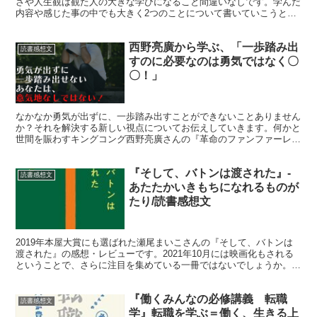
さや人生観は観た人の大きな学びになること間違いなしです。学んだ
内容や感じた事の中でも大きく2つのことについて書いていこうと思
います。「”まっすぐ”の強さ」「人生何が起きるかわからない」
西野亮廣から学ぶ、「一歩踏み出
読書感想文
すのに必要なのは勇気ではなく〇
〇！」
なかなか勇気が出ずに、一歩踏み出すことができないことありません
か？それを解決する新しい視点についてお伝えしていきます。何かと
世間を賑わすキングコング西野亮廣さんの『革命のファンファーレ』
を読んで学んだことをまとめております。
『そして、バトンは渡された』-
読書感想文
あたたかいきもちになれるものが
たり/読書感想文
2019年本屋大賞にも選ばれた瀬尾まいこさんの『そして、バトンは
渡された』の感想・レビューです。2021年10月には映画化もされる
ということで、さらに注目を集めている一冊ではないでしょうか。不
思議なあらすじ以上に心温まるエピソードが多く、あたたかいきもち
になれました。
『働くみんなの必修講義 転職
読書感想文
学』転職を学ぶ＝働く、生きる上