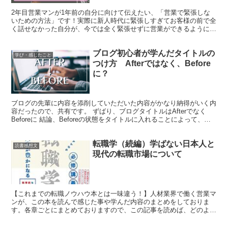
2年目営業マンが1年前の自分に向けて伝えたい、「営業で緊張しな
いための方法」です！実際に新人時代に緊張しすぎてお客様の前で全
く話せなかった自分が、今では全く緊張せずに営業ができるようにな
ったきっかけとなった出来事をお伝えしていきます。
ブログ初心者が学んだタイトルの
学び・感じたこと
つけ方 Afterではなく、Before
に？
ブログの先輩に内容を添削していただいた内容がかなり納得がいく内
容だったので、共有です。 ずばり、ブログタイトルはAfterでなく
Beforeに 結論、Beforeの状態をタイトルに入れることによって、興
味づけを行うことができるからです。 B...
転職学（続編）学ばない日本人と
読書感想文
現代の転職市場について
【これまでの転職ノウハウ本とは一味違う！】人材業界で働く営業マ
ンが、この本を読んで感じた事や学んだ内容のまとめをしておりま
す。各章ごとにまとめておりますので、この記事を読めば、どのよう
なことが書いてある本なのかがわかると思います。そしてぜひ、本書
を手に取って読み、転職を学んでいきましょう！