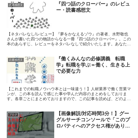
『四つ話のクローバー』のレビュ
読書感想文
ー・読書感想文
【ネタバレなし/レビュー】『夢をかなえるゾウ』の著者、水野敬也
さんが書いた四つの物語からなる一冊『四つ話のクローバー』。この
本のあらすじ、レビューをネタバレなしで紹介いたします。あなたの
生活に少しの勇気をくれるメッセージがたくさん詰められています。
『働くみんなの必修講義 転職
読書感想文
学』転職を学ぶ＝働く、生きる上
で必要な力
【これまでの転職ノウハウ本とは一味違う！】人材業界で働く営業マ
ンが、この本を読んで感じた事や学んだ内容のまとめをしておりま
す。各章ごとにまとめておりますので、この記事を読めば、どのよう
なことが書いてある本なのかがわかると思います。そしてぜひ、本書
を手に取って読み、転職を学んでいきましょう！
【画像解説/対応時間3分！】グー
ブログ
グルサーチコンソールで「このプ
ロパティへのアクセス権がありま
せん」と表示されたら？